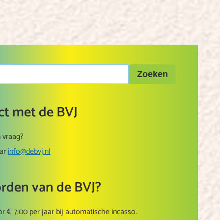
ct met de BVJ
 vraag?
aar
info@debvj.nl
orden van de BVJ?
r € 7,00 per jaar bij automatische incasso.