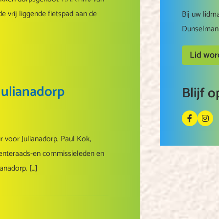
 vrij liggende fietspad aan de
Bij uw lidm
Dunselman 
Lid wo
Julianadorp
Blijf 
r voor Julianadorp, Paul Kok,
eenteraads-en commissieleden en
anadorp. […]