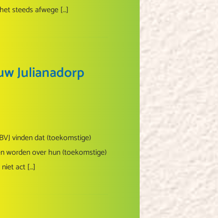
het steeds afwege […]
uw Julianadorp
BVJ vinden dat (toekomstige)
en worden over hun (toekomstige)
niet act […]