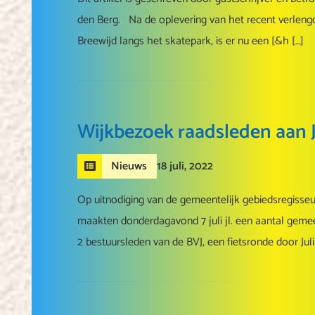
den Berg. Na de oplevering van het recent verlengde
Breewijd langs het skatepark, is er nu een [&h […]
Wijkbezoek raadsleden aan 
18 juli, 2022
Nieuws
Op uitnodiging van de gemeentelijk gebiedsregisseu
maakten donderdagavond 7 juli jl. een aantal gem
2 bestuursleden van de BVJ, een fietsronde door Juli