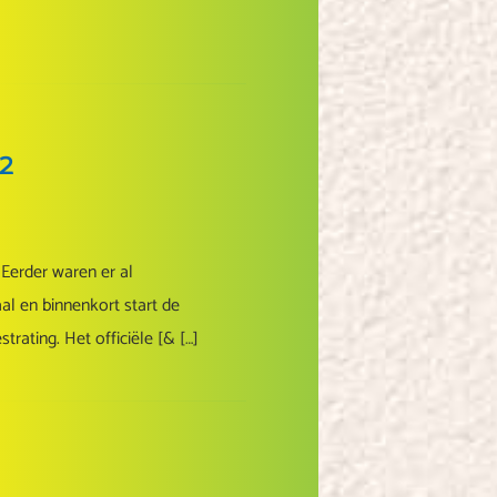
 2
 Eerder waren er al
l en binnenkort start de
rating. Het officiële [& […]