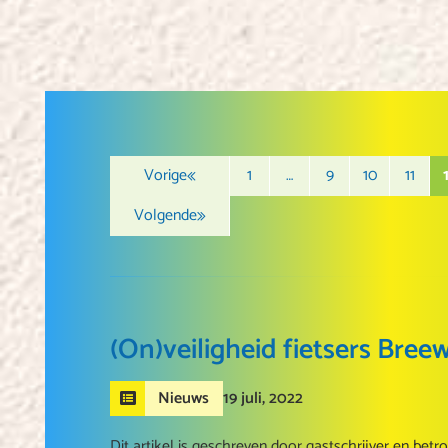
Vorige
1
…
9
10
11
Volgende
(On)veiligheid fietsers Bree
19 juli, 2022
Nieuws
Dit artikel is geschreven door gastschrijver en bet