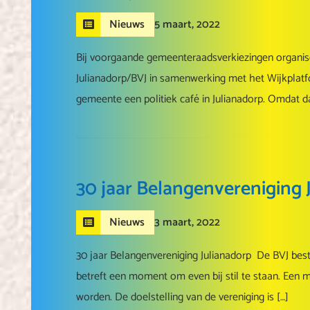
5 maart, 2022
Nieuws
Bij voorgaande gemeenteraadsverkiezingen organis
Julianadorp/BVJ in samenwerking met het Wijkplatfo
gemeente een politiek café in Julianadorp. Omdat dat
30 jaar Belangenvereniging 
3 maart, 2022
Nieuws
30 jaar Belangenvereniging Julianadorp De BVJ bestaa
betreft een moment om even bij stil te staan. Een
worden. De doelstelling van de vereniging is […]