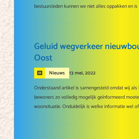
bestuursleden kunnen we niet alles oppakken en is 
Geluid wegverkeer nieuwbo
Oost
13 mei, 2022
Nieuws
Onderstaand artikel is samengesteld omdat wij als 
bewoners zo volledig mogelijk geïnformeerd moet
woonsituatie. Onduidelijk is welke informatie wel of 