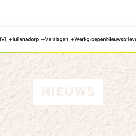
BVJ
Julianadorp
Verslagen
Werkgroepen
Nieuwsbriev
NIEUWS