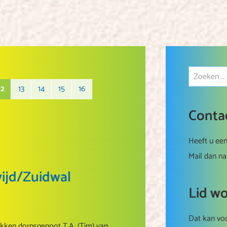
12
13
14
15
16
Conta
Heeft u een
Mail dan n
wijd/Zuidwal
Lid w
Dat kan voo
rokken dorpsgenoot T.A. (Tim) van