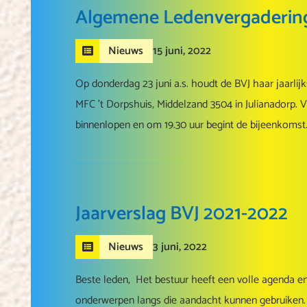
Algemene Ledenvergaderin
15 juni, 2022
Nieuws
Op donderdag 23 juni a.s. houdt de BVJ haar jaarli
MFC ’t Dorpshuis, Middelzand 3504 in Julianadorp. 
binnenlopen en om 19.30 uur begint de bijeenkomst.
Jaarverslag BVJ 2021-2022
3 juni, 2022
Nieuws
Beste leden, Het bestuur heeft een volle agenda 
onderwerpen langs die aandacht kunnen gebruiken.