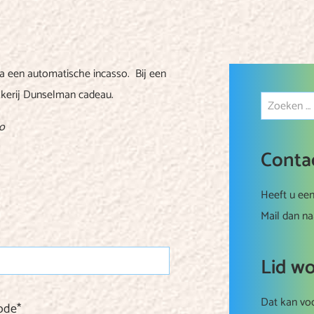
ia een automatische incasso. Bij een
kkerij Dunselman cadeau.
so
Conta
Heeft u een
Mail dan n
Lid w
Dat kan voo
ode
*