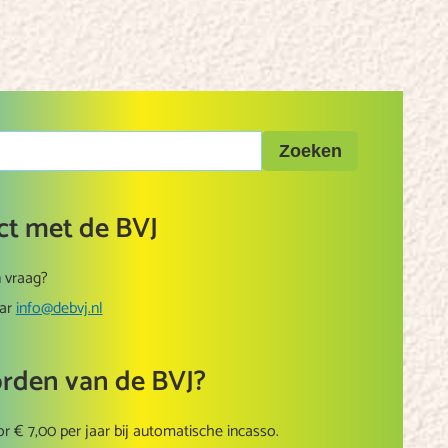
ct met de BVJ
 vraag?
aar
info@debvj.nl
orden van de BVJ?
r € 7,00 per jaar bij automatische incasso.