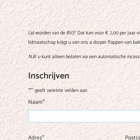
Lid worden van de BVJ? Dat kan voor € 7,00 per jaar v
lidmaatschap krijgt u van ons 4 dorper flappen van ba
N.B. u kunt alleen betalen via een automatische incas
Inschrijven
"
*
" geeft vereiste velden aan
Naam
*
Adres
*
Postc