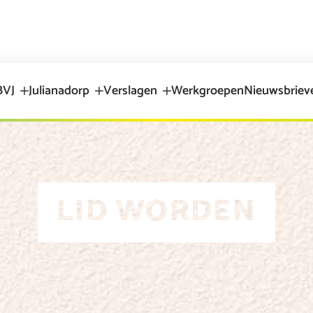
BVJ
Julianadorp
Verslagen
Werkgroepen
Nieuwsbriev
LID WORDEN