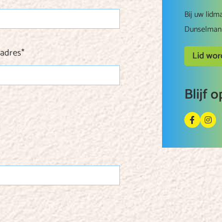
Bij uw lidm
Dunselman 
ladres
*
Lid wo
Blijf 